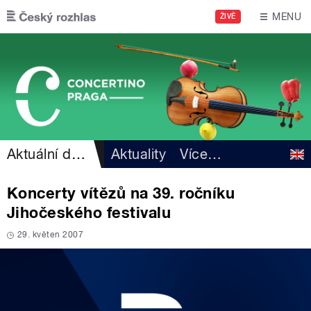
Přejít k hlavnímu obsahu
MENU
ŽIVĚ
Aktuální dění
Aktuality
Více
…
Koncerty vítězů na 39. ročníku
Jihočeského festivalu
29. květen 2007