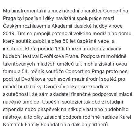
Multiinstrumentální a mezinárodní charakter Concertina
Praga byl posílen i díky navázání spolupráce mezi
Českým rozhlasem a Akademií klasické hudby v roce
2019. Tím se propojil potenciál velkého mediálního domu,
který soutěž založil a přes 50 let úspěšně vede, a
instituce, která pořádá 13 let mezinárodně uznávaný
hudební festival Dvořákova Praha. Podpora mimořádně
talentovaných mladých umělců tak mohla získat novou
formu a 54. ročník soutěže Concertino Praga proto nesl
podtitul Dvořákova rozhlasová mezinárodní soutěž pro
mladé hudebníky. Dvořákův odkaz se zrcadlí ve
skutečnosti, že sám skladatel finančně podporoval mladé
nadějné umělce. Úspěšní soutěžící tak obdrží studijní
stipendia nebo příspěvek na nákup vlastního hudebního
nástroje, a to díky zásadní podpoře rodinné nadace Karel
Komárek Family Foundation a dalších partnerů.