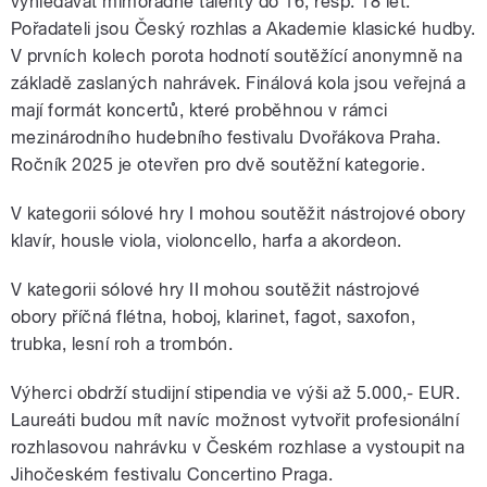
vyhledávat mimořádné talenty do 16, resp. 18 let.
Pořadateli jsou Český rozhlas a Akademie klasické hudby.
V prvních kolech porota hodnotí soutěžící anonymně na
základě zaslaných nahrávek. Finálová kola jsou veřejná a
mají formát koncertů, které proběhnou v rámci
mezinárodního hudebního festivalu Dvořákova Praha.
Ročník 2025 je otevřen pro dvě soutěžní kategorie.
V kategorii sólové hry I mohou soutěžit nástrojové obory
klavír, housle viola, violoncello, harfa a akordeon.
V kategorii sólové hry II mohou soutěžit nástrojové
obory příčná flétna, hoboj, klarinet, fagot, saxofon,
trubka, lesní roh a trombón.
Výherci obdrží studijní stipendia ve výši až 5.000,- EUR.
Laureáti budou mít navíc možnost vytvořit profesionální
rozhlasovou nahrávku v Českém rozhlase a vystoupit na
Jihočeském festivalu Concertino Praga.