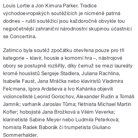
Louis Lortie a Jon Kimura Parker. Tradice
východoevropských soutěžících je nicméně patrná
dodnes – ruští soutěžící jsou každoročně obvykle tou
nejpočetnější zahraniční národnostní skupinou účastnící
se Concertina.
Zatímco byla soutěž zpočátku otevřena pouze pro tři
kategorie – klavír, housle a komorní hra –, nástrojové
obory se postupně rozšířily, díky čemuž se mezi laureáty
kromě houslistů Sergeje Stadlera, Juliana Rachlina,
Isabelle Faust, Jana Mráčka nebo klavíristů Vladimíra
Felcmana, Igora Ardaševa a Ivo Kahánka objevili
violoncellisté Leonid Gorochov, Alexander Rudin a Tomáš
Jamník; varhaník Jaroslav Tůma; flétnista Michael Martin
Kofler; hobojisté Jana Brožková a Vilém Veverka;
klarinetisté Sabine Meyer nebo Ludmila Peterková;
hornista Radek Baborák či trumpetista Giuliano
Sommerhalder.