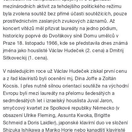
mezinárodních aktivit za tehdejšího politického režimu
byla zvolena soutěž bez přímé účasti soutěžících, pouze
prostřednictvím zaslaných zvukových záznamů. Až
koncert vítězů měl přizvat laureáty na jedno pódium,
historicky poprvé do Dvořákovy síně Domu umělců v
Praze 18. listopadu 1966, kde se představila dnes známá
jména jako houslisté Václav Hudeček (2. cena) a Dmitrij
Sitkoveckij (1. cena).
V následujícím roce už Václav Hudeček získal první cenu
a z řad klavíristů byli oceněni mj. Dina Joffe a Zoltán
Kocsis. I přes nutně silnou orientaci soutěže na východní
Evropu byli mezi laureáty na přelomu šedesátých a
sedmdesátých let i izraelský houslista Juval Jaron,
smyčcový kvartet ze Spolkové republiky Německo (v
obsazení Ulrike Fleming, Assunta Kwoka, Brigitte
Schmeid a Doris Laidler), japonské klavírní duo ve složení
Shizuka Ishikawa a Mariko Horie nebo kanadští klavíristé