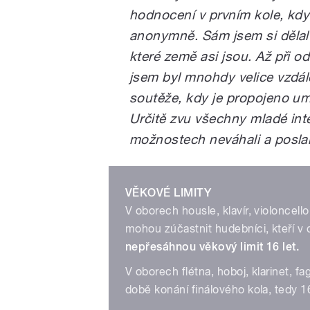
hodnocení v prvním kole, kd
anonymně. Sám jsem si dělal 
které země asi jsou. Až při o
jsem byl mnohdy velice vzdál
soutěže, kdy je propojeno u
Určitě zvu všechny mladé int
možnostech neváhali a poslal
VĚKOVÉ LIMITY
V oborech housle, klavír, violoncell
mohou zúčastnit hudebníci, kteří v 
nepřesáhnou věkový limit 16 let.
V oborech flétna, hoboj, klarinet, fa
době konání finálového kola, tedy 1