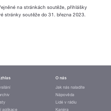
ejněné na stránkách soutěže, přihlášky
é stránky soutěže do 31. března 2023.
zhlas
O nás
ysílání
Jak nás naladíte
rchiv
Nápověda
sty
Lidé v rádiu
í aplikace
Kariéra