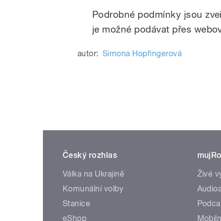
Podrobné podmínky jsou zveř
je možné podávat přes webov
autor:
Simona Hopfingerová
Český rozhlas
mujRo
Válka na Ukrajině
Živé v
Komunální volby
Audioa
Stanice
Podca
eShop
Mobiln