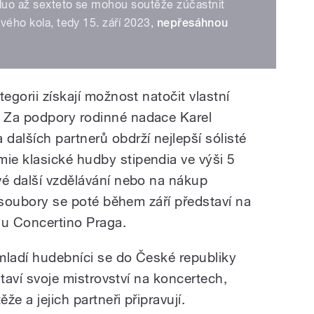
 duo až sexteto se mohou soutěže zúčastnit
ového kola, tedy 15. září 2023,
nepřesáhnou
egorii získají možnost natočit vlastní
 Za podpory rodinné nadace Karel
dalších partnerů obdrží nejlepší sólisté
ie klasické hudby stipendia ve výši 5
vé další vzdělávání nebo na nákup
 a soubory se poté během září představí na
lu Concertino Praga.
 mladí hudebníci se do České republiky
dstaví svoje mistrovství na koncertech,
že a jejich partneři připravují.