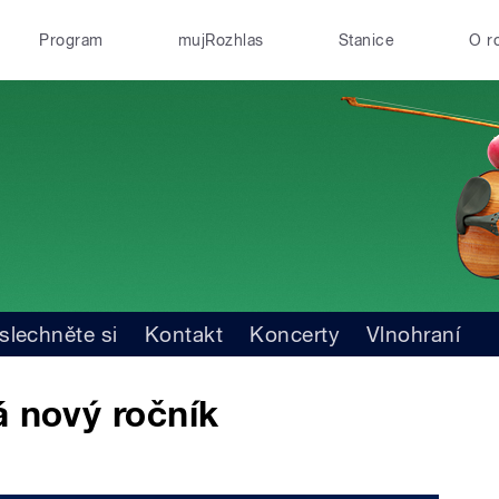
Program
mujRozhlas
Stanice
O r
slechněte si
Kontakt
Koncerty
Vlnohraní
á nový ročník