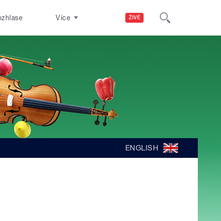
ozhlase
Více
ŽIVĚ
ENGLISH