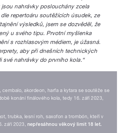
y jsou nahrávky poslouchány zcela
dle repertoáru soutěžících úsudek, ze
dtajnění výsledků, jsem se dozvěděl, že
ený u svého tipu. Prvotní myšlenka
mění s rozhlasovým médiem, je úžasná.
erprety, aby při dnešních technických
i své nahrávky do prvního kola.“
o, cembalo, akordeon, harfa a kytara se soutěže se
době konání finálového kola, tedy 16. září 2023,
got, trubka, lesní roh, saxofon a trombón, kteří v
6. září 2023,
nepřesáhnou věkový limit 18 let.