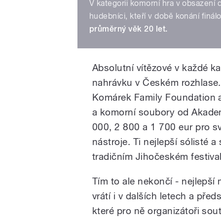
V kategorii komorní hra v obsazení
hudebníci, kteří v době konání finál
průměrný věk 20 let.
Absolutní vítězové v každé kat
nahrávku v Českém rozhlase.
Komárek Family Foundation a 
a komorní soubory od Akadem
000, 2 800 a 1 700 eur pro s
nástroje. Ti nejlepší sólisté
tradičním Jihočeském festiva
Tím to ale nekončí - nejlepší
vrátí i v dalších letech a pře
které pro ně organizátoři soutě