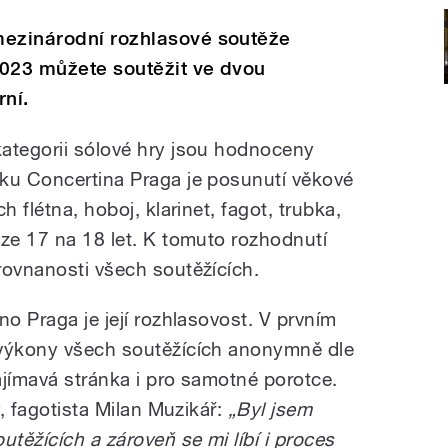
mezinárodní rozhlasové soutěže
2023 můžete soutěžit ve dvou
rní.
ategorii sólové hry jsou hodnoceny
ku Concertina Praga je posunutí věkové
h flétna, hoboj, klarinet, fagot, trubka,
 ze 17 na 18 let. K tomuto rozhodnutí
rovnanosti všech soutěžících.
no Praga je její rozhlasovost. V prvním
 výkony všech soutěžících anonymně dle
ajímavá stránka i pro samotné porotce.
y, fagotista Milan Muzikář:
„Byl jsem
těžících a zároveň se mi líbí i proces