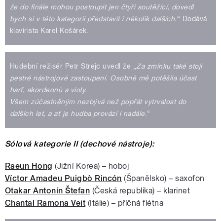
že do finále mohou postoupit jen čtyři soutěžící, dovedl
bych si v této kategorii představit i několik dalších.
“ Dodává
klavírista Karel Košárek.
Hudební režisér Petr Strejc uvedl že „
Za zmínku také stojí
pestré nástrojové zastoupení. Osobně mě potěšila účast
harf, akordeonů a violy.
Všem zúčastněným nezbývá než popřát vytrvalost do
dalších let, a ať je hudba provází i nadále
.“
Sólová kategorie II (dechové nástroje):
Raeun Hong
(Jižní Korea) – hoboj
Víctor Amadeu Puigbò Rincón
(Španělsko) – saxofon
Otakar Antonín Štefan
(Česká republika) – klarinet
Chantal Ramona Veit
(Itálie) – příčná flétna