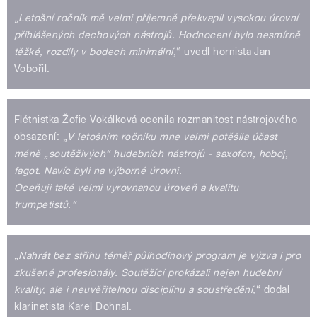
„
Letošní ročník mě velmi příjemně překvapil vysokou úrovní
přihlášených dechových nástrojů. Hodnocení bylo nesmírně
těžké, rozdíly v bodech minimální,
“ uvedl hornista Jan
Vobořil.
Flétnistka Žofie Vokálková ocenila rozmanitost nástrojového
obsazení: „
V letošním ročníku mne velmi potěšila účast
méně „soutěživých“ hudebních nástrojů - saxofon, hoboj,
fagot. Navíc byli na výborné úrovni.
Oceňuji také velmi vyrovnanou úroveň a kvalitu
trumpetistů.“
„
Nahrát bez střihu téměř půlhodinový program je výzva i pro
zkušené profesionály. Soutěžící prokázali nejen hudební
kvality, ale i neuvěřitelnou disciplínu a soustředění,
“ dodal
klarinetista Karel Dohnal.