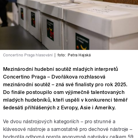
Concertino Praga hlasování
|
foto:
Petra Hajská
Mezinárodní hudební soutěž mladých interpretů
Concertino Praga – Dvořákova rozhlasová
mezinárodní soutěž – zná své finalisty pro rok 2025.
Do finále postoupilo osm výjimečně talentovaných
mladých hudebníků, kteří uspěli v konkurenci téměř
šedesáti přihlášených z Evropy, Asie i Ameriky.
Ve dvou nástrojových kategoriích – pro strunné a
klávesové nástroje a samostatně pro dechové nástroje –
hodnotila odborná porota anonymně nahrávky celkem 59