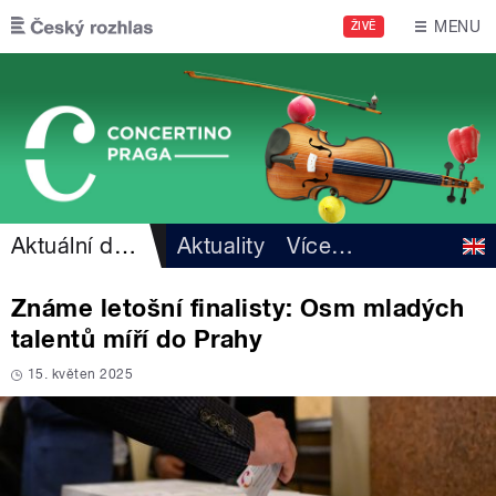
Přejít k hlavnímu obsahu
MENU
ŽIVĚ
Aktuální dění
Aktuality
Více
…
Známe letošní finalisty: Osm mladých
talentů míří do Prahy
15. květen 2025