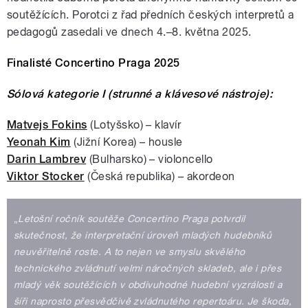
soutěžících. Porotci z řad předních českých interpretů a
pedagogů zasedali ve dnech 4.–8. května 2025.
Finalisté Concertino Praga 2025
Sólová kategorie I (strunné a klávesové nástroje):
Matvejs Fokins
(Lotyšsko) – klavír
Yeonah Kim
(Jižní Korea) – housle
Darin Lambrev
(Bulharsko) – violoncello
Viktor Stocker
(Česká republika) – akordeon
„
Letošní ročník soutěže Concertino Praga potvrdil
skutečnost, že interpretační úroveň mladých hudebníků
neuvěřitelně roste. A to nejen ve smyslu skvělého
technického zvládnutí velmi náročných skladeb, ale i přes
mladý věk soutěžících v obdivuhodné hudební vyzrálosti a
šíři naprosto přesvědčivě zvládnutého repertoáru. Je škoda,