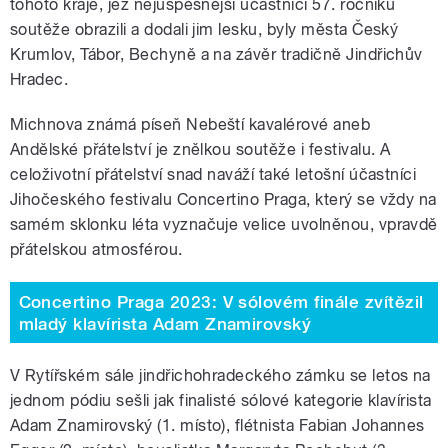
tohoto kraje, jež nejúspěšnější účastníci 57. ročníku
soutěže obrazili a dodali jim lesku, byly města Český
Krumlov, Tábor, Bechyně a na závěr tradičně Jindřichův
Hradec.
Michnova známá píseň Nebeští kavalérové aneb
Andělské přátelství je znělkou soutěže i festivalu. A
celoživotní přátelství snad naváží také letošní účastníci
Jihočeského festivalu Concertino Praga, který se vždy na
samém sklonku léta vyznačuje velice uvolněnou, vpravdě
přátelskou atmosférou.
Concertino Praga 2023: V sólovém finále zvítězil
mladý klavírista Adam Znamirovský
V Rytířském sále jindřichohradeckého zámku se letos na
jednom pódiu sešli jak finalisté sólové kategorie klavírista
Adam Znamirovský (1. místo), flétnista Fabian Johannes