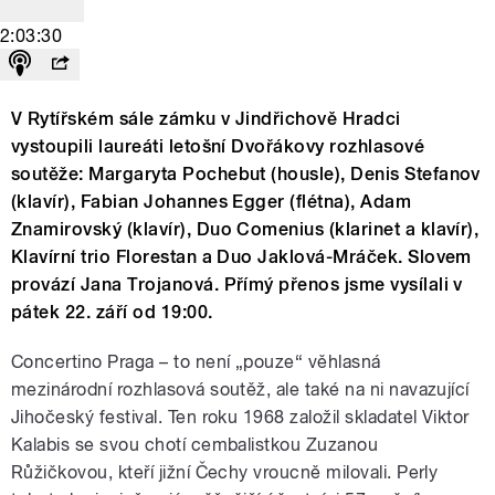
2:03:30
V Rytířském sále zámku v Jindřichově Hradci
vystoupili laureáti letošní Dvořákovy rozhlasové
soutěže: Margaryta Pochebut (housle), Denis Stefanov
(klavír), Fabian Johannes Egger (flétna), Adam
Znamirovský (klavír), Duo Comenius (klarinet a klavír),
Klavírní trio Florestan a Duo Jaklová-Mráček. Slovem
provází Jana Trojanová. Přímý přenos jsme vysílali v
pátek 22. září od 19:00.
Concertino Praga – to není „pouze“ věhlasná
mezinárodní rozhlasová soutěž, ale také na ni navazující
Jihočeský festival. Ten roku 1968 založil skladatel Viktor
Kalabis se svou chotí cembalistkou Zuzanou
Růžičkovou, kteří jižní Čechy vroucně milovali. Perly