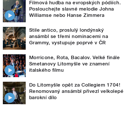
Filmová hudba na evropských pódiích.
Poslouchejte slavné melodie Johna
Williamse nebo Hanse Zimmera
Stile antico, proslulý londýnský
ansámbl se třemi nominacemi na
Grammy, vystupuje poprvé v ČR
Morricone, Rota, Bacalov. Velké finále
Smetanovy Litomyšle ve znamení
italského filmu
Do Litomyšle opět za Collegiem 1704!
Renomovaný ansámbl přivezl velkolepé
barokní dílo