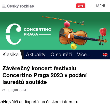
Přejít k hlavnímu obsahu
MENU
ŽIVĚ
Klasika
Aktuality
O soutěži
Více
…
Závěrečný koncert festivalu
Concertino Praga 2023 v podání
laureátů soutěže
11. říjen 2023
Největší audioportál na českém internetu