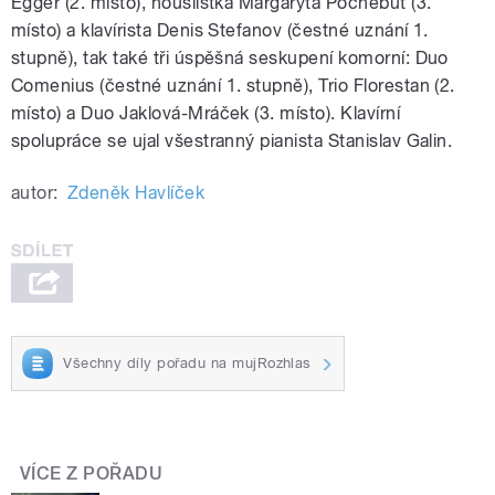
Egger (2. místo), houslistka Margaryta Pochebut (3.
místo) a klavírista Denis Stefanov (čestné uznání 1.
stupně), tak také tři úspěšná seskupení komorní: Duo
Comenius (čestné uznání 1. stupně), Trio Florestan (2.
místo) a Duo Jaklová-Mráček (3. místo). Klavírní
spolupráce se ujal všestranný pianista Stanislav Galin.
autor:
Zdeněk Havlíček
Všechny díly pořadu na mujRozhlas
VÍCE Z POŘADU