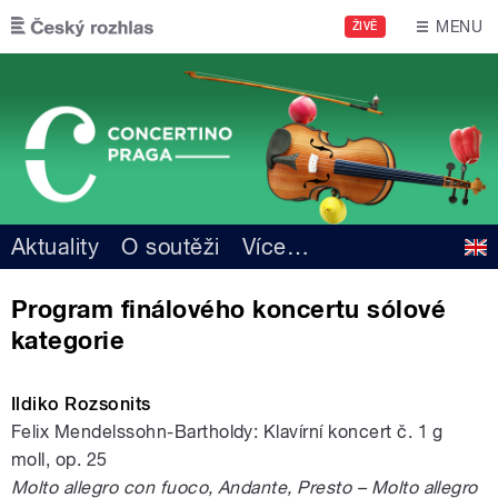
Přejít k hlavnímu obsahu
MENU
ŽIVĚ
Aktuality
O soutěži
Více
…
Program finálového koncertu sólové
kategorie
Ildiko Rozsonits
Felix Mendelssohn-Bartholdy: Klavírní koncert č. 1 g
moll, op. 25
Molto allegro con fuoco, Andante, Presto – Molto allegro