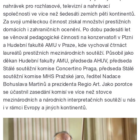
nahrávek pro rozhlasové, televizní a nahrávací
společnosti ve více než šedesáti zemích pěti kontinentů.
Za svoji uměleckou činnost získal množství prestižních
domácích i zahraničních ocenění. Po dobu padesáti let
se věnoval pedagogické činnosti na konzervatoři v Plzni
a Hudební fakultě AMU v Praze, kde vychoval čtrnáct
laureátů prestižních mezinárodních soutěží. Působil jako
děkan Hudební fakulty AMU, předseda AHUV, předseda
Stálé soutěžní komise Concertino Praga, předseda Stálé
soutěžní komise MHS Pražské jaro, ředitel Nadace
Bohuslava Martinů a prezidenta Regio Art. Jako porotce
se účastnil zasedání komisí ve více než stovce
mezinárodních a národních interpretačních soutěží u nás
i v rámci Evropy a jiných kontinentů.