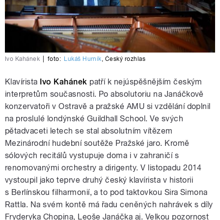
Ivo Kahánek
|
foto:
Lukáš Hurník
,
Český rozhlas
Klavírista
Ivo Kahánek
patří k nejúspěšnějším českým
interpretům současnosti. Po absolutoriu na Janáčkově
konzervatoři v Ostravě a pražské AMU si vzdělání doplnil
na proslulé londýnské Guildhall School. Ve svých
pětadvaceti letech se stal absolutním vítězem
Mezinárodní hudební soutěže Pražské jaro. Kromě
sólových recitálů vystupuje doma i v zahraničí s
renomovanými orchestry a dirigenty. V listopadu 2014
vystoupil jako teprve druhý český klavírista v historii
s Berlínskou filharmonií, a to pod taktovkou Sira Simona
Rattla. Na svém kontě má řadu ceněných nahrávek s díly
Fryderyka Chopina, Leoše Janáčka aj. Velkou pozornost