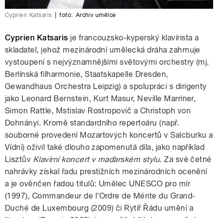
Cyprien Katsaris
|
foto:
Archiv umělce
Cyprien Katsaris
je francouzsko-kyperský klavírista a
skladatel, jehož mezinárodní umělecká dráha zahrnuje
vystoupení s nejvýznamnějšími světovými orchestry (mj.
Berlínská filharmonie, Staatskapelle Dresden,
Gewandhaus Orchestra Leipzig) a spolupráci s dirigenty
jako Leonard Bernstein, Kurt Masur, Neville Marriner,
Simon Rattle, Mstislav Rostropovič a Christoph von
Dohnányi. Kromě standardního repertoáru (např.
souborné provedení Mozartových koncertů v Salcburku a
Vídni) oživil také dlouho zapomenutá díla, jako například
Lisztův
Klavírní koncert v maďarském stylu
. Za své četné
nahrávky získal řadu prestižních mezinárodních ocenění
a je ověnčen řadou titulů: Umělec UNESCO pro mír
(1997), Commandeur de l’Ordre de Mérite du Grand-
Duché de Luxembourg (2009) či Rytíř Řádu umění a