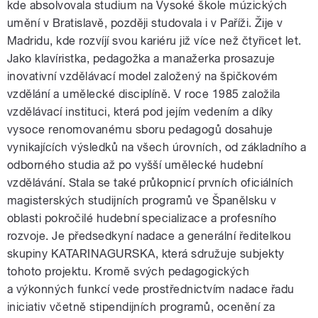
kde absolvovala studium na Vysoké škole múzických
umění v Bratislavě, později studovala i v Paříži. Žije v
Madridu, kde rozvíjí svou kariéru již více než čtyřicet let.
Jako klavíristka, pedagožka a manažerka prosazuje
inovativní vzdělávací model založený na špičkovém
vzdělání a umělecké disciplíně. V roce 1985 založila
vzdělávací instituci, která pod jejím vedením a díky
vysoce renomovanému sboru pedagogů dosahuje
vynikajících výsledků na všech úrovních, od základního a
odborného studia až po vyšší umělecké hudební
vzdělávání. Stala se také průkopnicí prvních oficiálních
magisterských studijních programů ve Španělsku v
oblasti pokročilé hudební specializace a profesního
rozvoje. Je předsedkyní nadace a generální ředitelkou
skupiny KATARINAGURSKA, která sdružuje subjekty
tohoto projektu. Kromě svých pedagogických
a výkonných funkcí vede prostřednictvím nadace řadu
iniciativ včetně stipendijních programů, ocenění za