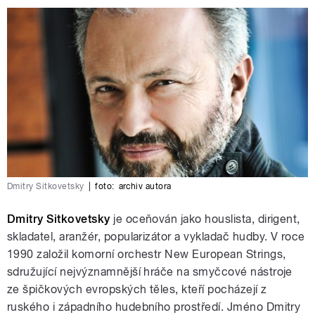
Dmitry Sitkovetsky
|
foto:
archiv autora
Dmitry Sitkovetsky
je oceňován jako houslista, dirigent,
skladatel, aranžér, popularizátor a vykladač hudby. V roce
1990 založil komorní orchestr New European Strings,
sdružující nejvýznamnější hráče na smyčcové nástroje
ze špičkových evropských těles, kteří pocházejí z
ruského i západního hudebního prostředí. Jméno Dmitry