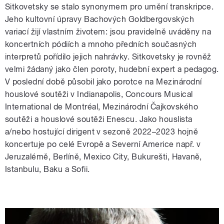
Sitkovetsky se stalo synonymem pro umění transkripce.
Jeho kultovní úpravy Bachových Goldbergovských
variací žijí vlastním životem: jsou pravidelně uváděny na
koncertních pódiích a mnoho předních současných
interpretů pořídilo jejich nahrávky. Sitkovetsky je rovněž
velmi žádaný jako člen poroty, hudební expert a pedagog.
V poslední době působil jako porotce na Mezinárodní
houslové soutěži v Indianapolis, Concours Musical
International de Montréal, Mezinárodní Čajkovského
soutěži a houslové soutěži Enescu. Jako houslista
a/nebo hostující dirigent v sezoně 2022–2023 hojně
koncertuje po celé Evropě a Severní Americe např. v
Jeruzalémě, Berlíně, Mexico City, Bukurešti, Havaně,
Istanbulu, Baku a Sofii.