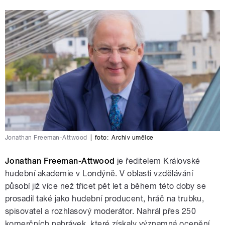
Jonathan Freeman-Attwood
|
foto:
Archiv umělce
Jonathan Freeman-Attwood
je ředitelem Královské
hudební akademie v Londýně. V oblasti vzdělávání
působí již více než třicet pět let a během této doby se
prosadil také jako hudební producent, hráč na trubku,
spisovatel a rozhlasový moderátor. Nahrál přes 250
komerčních nahrávek, které získaly významná ocenění