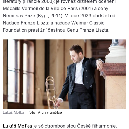
literatury (Francie 2000); je rovněž držitelem ocenění
Médaille Vermeil de la Ville de Paris (2001) a ceny
Nemitsas Prize (Kypr, 2011). V roce 2023 obdržel od
Nadace Franze Liszta a nadace Weimar Classic
Foundation prestižní čestnou Cenu Franze Liszta.
Lukáš Moťka
|
foto:
Archiv umělce
Lukáš Moťka
je sólotrombonistou České filharmonie.