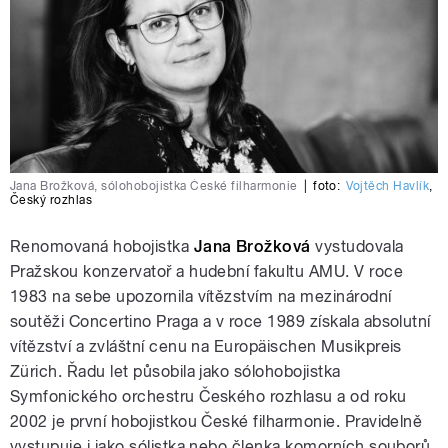
Jana Brožková, sólohobojistka České filharmonie
|
foto:
Vojtěch Havlík
,
Český rozhlas
Renomovaná hobojistka
Jana Brožková
vystudovala
Pražskou konzervatoř a hudební fakultu AMU. V roce
1983 na sebe upozornila vítězstvím na mezinárodní
soutěži Concertino Praga a v roce 1989 získala absolutní
vítězství a zvláštní cenu na Europäischen Musikpreis
Zürich. Řadu let působila jako sólohobojistka
Symfonického orchestru Českého rozhlasu a od roku
2002 je první hobojistkou České filharmonie. Pravidelně
vystupuje i jako sólistka nebo členka komorních souborů.