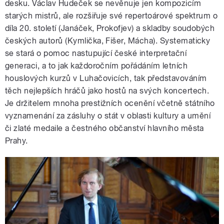
desku. Václav Hudeček se nevěnuje jen kompozicím
starých mistrů, ale rozšiřuje své repertoárové spektrum o
díla 20. století (Janáček, Prokofjev) a skladby soudobých
českých autorů (Kymlička, Fišer, Mácha). Systematicky
se stará o pomoc nastupující české interpretační
generaci, a to jak každoročním pořádáním letních
houslových kurzů v Luhačovicích, tak představováním
těch nejlepších hráčů jako hostů na svých koncertech.
Je držitelem mnoha prestižních ocenění včetně státního
vyznamenání za zásluhy o stát v oblasti kultury a umění
či zlaté medaile a čestného občanství hlavního města
Prahy.