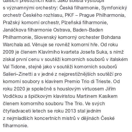
dalších prestižních klání. Jako sólista vystoupil
s významnými orchestry: Česká filharmonie, Symfonický
orchestr Českého rozhlasu, PKF – Prague Philharmonia,
Pražský komorní orchestr, Plzeňská filharmonie,
Janáčkova filharmonie Ostrava, Baden-Baden
Philharmonie, Slovenský komorný orchester Bohdana
Warchala ad. Věnuje se rovněž komorní hře. Od roku
2009 je členem Klavírního kvarteta Josefa Suka, s nímž
získal první cenu v soutěži komorních souborů v italském
Val Tidone, stejně jako v soutěži komorních souborů
Salieri–Zinetti a v jedné z nejprestižnějších soutěží pro
komorní soubory s klavírem Premio Trio di Trieste. Od
roku 2020 je společně s houslovým virtuosem Jiřím
Vodičkou a špičkovým klavíristou Martinem Kasíkem
členem komorního souboru The Trio. Ve svých
čtyřiadvaceti letech se roku 2013 stal jedním
z nejmladších koncertních mistrů v dějinách České
filharmonie.