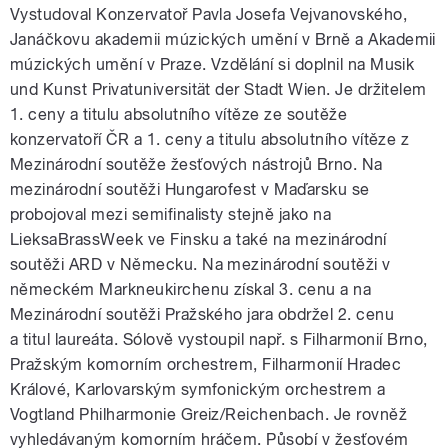
Vystudoval Konzervatoř Pavla Josefa Vejvanovského,
Janáčkovu akademii múzických umění v Brně a Akademii
múzických umění v Praze. Vzdělání si doplnil na Musik
und Kunst Privatuniversität der Stadt Wien. Je držitelem
1. ceny a titulu absolutního vítěze ze soutěže
konzervatoří ČR a 1. ceny a titulu absolutního vítěze z
Mezinárodní soutěže žesťových nástrojů Brno. Na
mezinárodní soutěži Hungarofest v Maďarsku se
probojoval mezi semifinalisty stejně jako na
LieksaBrassWeek ve Finsku a také na mezinárodní
soutěži ARD v Německu. Na mezinárodní soutěži v
německém Markneukirchenu získal 3. cenu a na
Mezinárodní soutěži Pražského jara obdržel 2. cenu
a titul laureáta. Sólově vystoupil např. s Filharmonií Brno,
Pražským komorním orchestrem, Filharmonií Hradec
Králové, Karlovarským symfonickým orchestrem a
Vogtland Philharmonie Greiz/Reichenbach. Je rovněž
vyhledávaným komorním hráčem. Působí v žesťovém