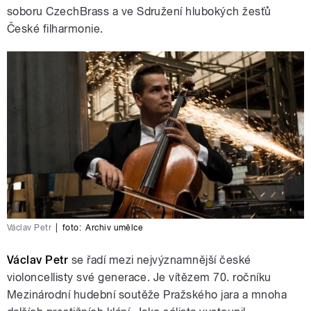
soboru CzechBrass a ve Sdružení hlubokých žesťů
České filharmonie.
Václav Petr
|
foto:
Archiv umělce
Václav Petr
se řadí mezi nejvýznamnější české
violoncellisty své generace. Je vítězem 70. ročníku
Mezinárodní hudební soutěže Pražského jara a mnoha