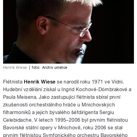
Henrik Wiese
|
foto:
Archiv umělce
Flétnista
Henrik Wiese
se narodil roku 1971 ve Vídni.
Hudební vzdělání získal u Ingrid Kochové-Dörnbrakové a
Paula Meisena. Jako zastupující flétnista sbíral první
zkušenosti orchestrálního hráče u Mnichovských
filharmoniků a jejich bývalého šéfdirigenta Sergiu
Celebidache. V letech 1995–2006 byl prvním flétnistou
Bavorské státní opery v Mnichově, roku 2006 se stal
prvním flétnistou Symfonického orchestru Bavorského