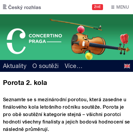
Přejít k hlavnímu obsahu
MENU
ŽIVĚ
Aktuality
O soutěži
Více
…
Porota 2. kola
Seznamte se s mezinárodní porotou, která zasedne u
finálového kola letošního ročníku soutěže. Porota je
pro obě soutěžní kategorie stejná – všichni porotci
hodnotí všechny finalisty a jejich bodová hodnocení se
následně průměrují.