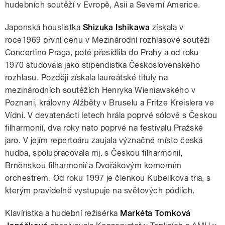
hudebních soutěží v Evropě, Asii a Severní Americe.
Japonská houslistka
Shizuka Ishikawa
získala v
roce1969 první cenu v Mezinárodní rozhlasové soutěži
Concertino Praga, poté přesídlila do Prahy a od roku
1970 studovala jako stipendistka Československého
rozhlasu. Později získala laureátské tituly na
mezinárodních soutěžích Henryka Wieniawského v
Poznani, královny Alžběty v Bruselu a Fritze Kreislera ve
Vídni. V devatenácti letech hrála poprvé sólově s Českou
filharmonií, dva roky nato poprvé na festivalu Pražské
jaro. V jejím repertoáru zaujala význačné místo česká
hudba, spolupracovala mj. s Českou filharmonií,
Brněnskou filharmonií a Dvořákovým komorním
orchestrem. Od roku 1997 je členkou Kubelíkova tria, s
kterým pravidelně vystupuje na světových pódiích.
Klavíristka a hudební režisérka
Markéta Tomková