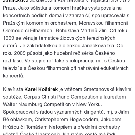
Janáčková
absolvovala Konzervatoř v Teplicích a AMU v
Praze. Jako sólistka a komorní hráčka vystupovala na
koncertních pódiích doma i v zahraničí, spolupracovala s
Pražským komorním orchestrem, Moravskou filharmonií
Olomouc či Filharmonií Bohuslava Martinů Zlín. Od roku
1999 se věnuje tematice židovských terezínských
autorů. Je zakladatelkou a členkou Janáčkova tria. Od
roku 2009 působí jako hudební režisérka Českého
rozhlasu. Ve stejné roli také spolupracuje mj. s Českou
televizí a s Českou filharmonií při nahrávání edukativních
koncertů.
Klavírista
Karel Košárek
je vítězem Smetanovské klavírní
soutěže, Corpus Christi Piano Competition a laureátem
Walter Naumburg Competition v New Yorku.
Spolupracoval s řadou významných dirigentů, mj. s Jiřím
Bělohlávkem, Christopherem Hogwoodem, Jakubem
Hrůšou či Tomášem Netopilem a předními orchestry
včetně České filharmonie. Na svém kontě má řadu