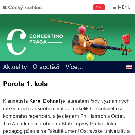
Přejít k hlavnímu obsahu
MENU
ŽIVĚ
Aktuality
O soutěži
Více
…
Porota 1. kola
Klarinetista
Karel Dohnal
je laureátem řady významných
mezinárodních soutěží, natočil několik CD sólového a
komorního repertoáru a je členem PhilHarmonia Octet,
Tria Amadeus a orchestru Státní opery Praha. Jako
pedagog působí na Fakultě umění Ostravské univerzity a