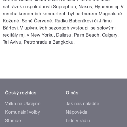
nahrávek u společností Supraphon, Naxos, Hyperion aj. V
mnoha komorních koncertech byl partnerem Magdaleně
Kožené, Soně Červené, Radku Baborákovi či Jiřímu
Bártovi. V uplynulých sezonách vystoupil se sólovými
recitály mj. v New Yorku, Dallasu, Palm Beach, Calgary,
Tel Avivu, Petrohradu a Bangkoku.
Český rozhlas
O nás
Válka na Ukrajině
Jak nás naladíte
Komunální volby
Nápověda
Stanice
Lidé v rádiu