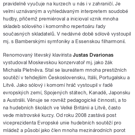
pravidelně vyučuje na kurzech u nás i v zahraničí. Je
velmi uznávaným a vyhledávaným interpretem soudobé
hudby, přičemž premiéroval a inicioval vznik mnoha
skladeb sólového i komorního repertoáru řady
současných skladatelů. V nedávné době sólově vystoupil
mj. s Bamberskými symfoniky a Essenskou filharmonií.
Renomovaný litevský klavírista
Justas Dvarionas
vystudoval Moskevskou konzervatoř mj. jako žák
Michaila Pletněva. Stal se laureátem mnoha prestižních
soutěží v tehdejším Československu, Itálii, Portugalsku a
Litvě. Jako sólový i komorní hráč vystoupil v řadě
evropských zemí, Spojených státech, Kanadě, Japonsku
a Austrálii. Věnuje se rovněž pedagogické činnosti, a to
na hudebních školách ve Velké Británii a Litvě, často
vede mistrovské kurzy. Od roku 2008 zastává post
viceprezidenta Evropské unie hudebních soutěží pro
mládež a působí jako člen mnoha mezinárodních porot