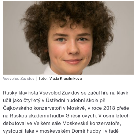
Vsevolod Zavidov
|
foto:
Vlada Krasilnikova
Ruský klavírista Vsevolod Zavidov se začal hře na klavír
učit jako čtyřletý v Ústřední hudební škole při
Čajkovského konzervatoři v Moskvě, v roce 2018 přešel
na Ruskou akademii hudby Gněsinových. V osmi letech
debutoval ve Velkém sále Moskevské konzervatoře,
vystoupil také v moskevském Domě hudby i v řadě