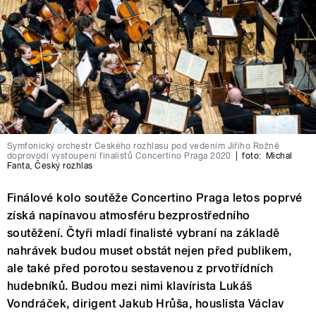
Symfonický orchestr Českého rozhlasu pod vedením Jiřího Rožně
doprovodí vystoupení finalistů Concertino Praga 2020
|
foto:
Michal
Fanta
,
Český rozhlas
Finálové kolo soutěže Concertino Praga letos poprvé
získá napínavou atmosféru bezprostředního
soutěžení. Čtyři mladí finalisté vybraní na základě
nahrávek budou muset obstát nejen před publikem,
ale také před porotou sestavenou z prvotřídních
hudebníků. Budou mezi nimi klavírista Lukáš
Vondráček, dirigent Jakub Hrůša, houslista Václav