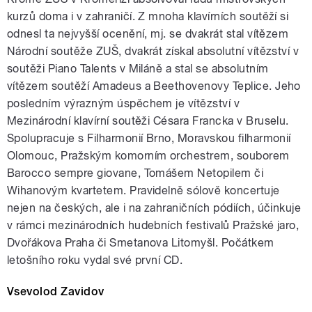
kurzů doma i v zahraničí. Z mnoha klavírních soutěží si
odnesl ta nejvyšší ocenění, mj. se dvakrát stal vítězem
Národní soutěže ZUŠ, dvakrát získal absolutní vítězství v
soutěži Piano Talents v Miláně a stal se absolutním
vítězem soutěží Amadeus a Beethovenovy Teplice. Jeho
posledním výrazným úspěchem je vítězství v
Mezinárodní klavírní soutěži Césara Francka v Bruselu.
Spolupracuje s Filharmonií Brno, Moravskou filharmonií
Olomouc, Pražským komorním orchestrem, souborem
Barocco sempre giovane, Tomášem Netopilem či
Wihanovým kvartetem. Pravidelně sólově koncertuje
nejen na českých, ale i na zahraničních pódiích, účinkuje
v rámci mezinárodních hudebních festivalů Pražské jaro,
Dvořákova Praha či Smetanova Litomyšl. Počátkem
letošního roku vydal své první CD.
Vsevolod Zavidov