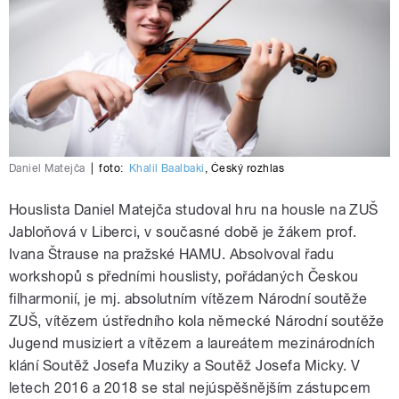
Daniel Matejča
|
foto:
Khalil Baalbaki
,
Český rozhlas
Houslista Daniel Matejča studoval hru na housle na ZUŠ
Jabloňová v Liberci, v současné době je žákem prof.
Ivana Štrause na pražské HAMU. Absolvoval řadu
workshopů s předními houslisty, pořádaných Českou
filharmonií, je mj. absolutním vítězem Národní soutěže
ZUŠ, vítězem ústředního kola německé Národní soutěže
Jugend musiziert a vítězem a laureátem mezinárodních
klání Soutěž Josefa Muziky a Soutěž Josefa Micky. V
letech 2016 a 2018 se stal nejúspěšnějším zástupcem