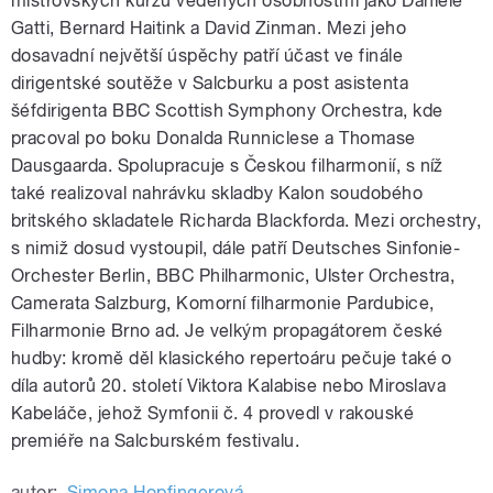
mistrovských kurzů vedených osobnostmi jako Daniele
Gatti, Bernard Haitink a David Zinman. Mezi jeho
dosavadní největší úspěchy patří účast ve finále
dirigentské soutěže v Salcburku a post asistenta
šéfdirigenta BBC Scottish Symphony Orchestra, kde
pracoval po boku Donalda Runniclese a Thomase
Dausgaarda. Spolupracuje s Českou filharmonií, s níž
také realizoval nahrávku skladby Kalon soudobého
britského skladatele Richarda Blackforda. Mezi orchestry,
s nimiž dosud vystoupil, dále patří Deutsches Sinfonie-
Orchester Berlin, BBC Philharmonic, Ulster Orchestra,
Camerata Salzburg, Komorní filharmonie Pardubice,
Filharmonie Brno ad. Je velkým propagátorem české
hudby: kromě děl klasického repertoáru pečuje také o
díla autorů 20. století Viktora Kalabise nebo Miroslava
Kabeláče, jehož Symfonii č. 4 provedl v rakouské
premiéře na Salcburském festivalu.
autor:
Simona Hopfingerová