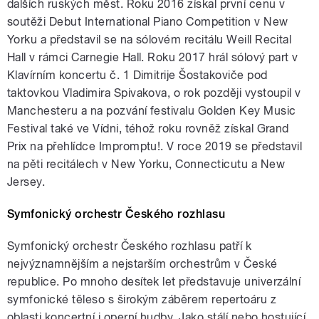
dalších ruských měst. Roku 2016 získal první cenu v
soutěži Debut International Piano Competition v New
Yorku a představil se na sólovém recitálu Weill Recital
Hall v rámci Carnegie Hall. Roku 2017 hrál sólový part v
Klavírním koncertu č. 1 Dimitrije Šostakoviče pod
taktovkou Vladimira Spivakova, o rok později vystoupil v
Manchesteru a na pozvání festivalu Golden Key Music
Festival také ve Vídni, téhož roku rovněž získal Grand
Prix na přehlídce Impromptu!. V roce 2019 se představil
na pěti recitálech v New Yorku, Connecticutu a New
Jersey.
Symfonický orchestr Českého rozhlasu
Symfonický orchestr Českého rozhlasu patří k
nejvýznamnějším a nejstarším orchestrům v České
republice. Po mnoho desítek let představuje univerzální
symfonické těleso s širokým záběrem repertoáru z
oblasti koncertní i operní hudby. Jako stálí nebo hostující