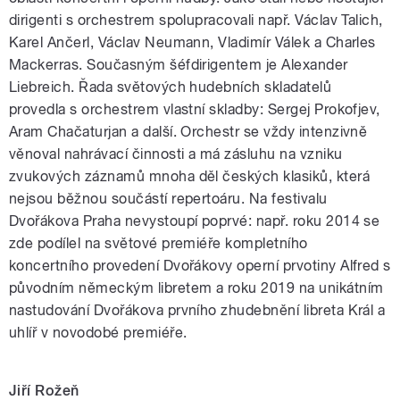
dirigenti s orchestrem spolupracovali např. Václav Talich,
Karel Ančerl, Václav Neumann, Vladimír Válek a Charles
Mackerras. Současným šéfdirigentem je Alexander
Liebreich. Řada světových hudebních skladatelů
provedla s orchestrem vlastní skladby: Sergej Prokofjev,
Aram Chačaturjan a další. Orchestr se vždy intenzivně
věnoval nahrávací činnosti a má zásluhu na vzniku
zvukových záznamů mnoha děl českých klasiků, která
nejsou běžnou součástí repertoáru. Na festivalu
Dvořákova Praha nevystoupí poprvé: např. roku 2014 se
zde podílel na světové premiéře kompletního
koncertního provedení Dvořákovy operní prvotiny Alfred s
původním německým libretem a roku 2019 na unikátním
nastudování Dvořákova prvního zhudebnění libreta Král a
uhlíř v novodobé premiéře.
Jiří Rožeň