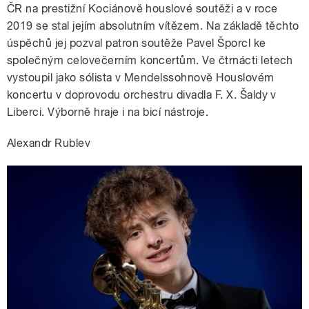
ČR na prestižní Kociánově houslové soutěži a v roce
2019 se stal jejím absolutním vítězem. Na základě těchto
úspěchů jej pozval patron soutěže Pavel Šporcl ke
společným celovečerním koncertům. Ve čtrnácti letech
vystoupil jako sólista v Mendelssohnově Houslovém
koncertu v doprovodu orchestru divadla F. X. Šaldy v
Liberci. Výborně hraje i na bicí nástroje.
Alexandr Rublev