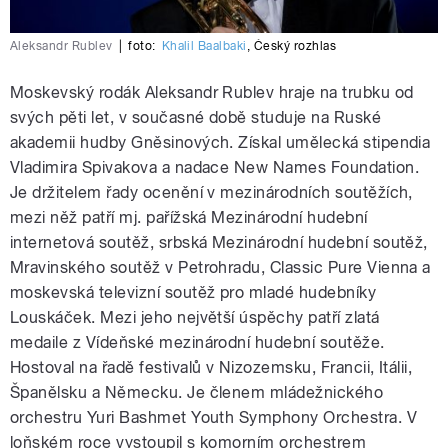
Aleksandr Rublev
|
foto:
Khalil Baalbaki
,
Český rozhlas
Moskevský rodák Aleksandr Rublev hraje na trubku od
svých pěti let, v současné době studuje na Ruské
akademii hudby Gněsinových. Získal umělecká stipendia
Vladimira Spivakova a nadace New Names Foundation.
Je držitelem řady ocenění v mezinárodních soutěžích,
mezi něž patří mj. pařížská Mezinárodní hudební
internetová soutěž, srbská Mezinárodní hudební soutěž,
Mravinského soutěž v Petrohradu, Classic Pure Vienna a
moskevská televizní soutěž pro mladé hudebníky
Louskáček. Mezi jeho největší úspěchy patří zlatá
medaile z Vídeňské mezinárodní hudební soutěže.
Hostoval na řadě festivalů v Nizozemsku, Francii, Itálii,
Španělsku a Německu. Je členem mládežnického
orchestru Yuri Bashmet Youth Symphony Orchestra. V
loňském roce vystoupil s komorním orchestrem