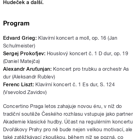
Hudeček a další.
Program
Edvard Grieg:
Klavírní koncert a moll, op. 16 (Jan
Schulmeister)
Sergej Prokofjev:
Houslový koncert č. 1 D dur, op. 19
(Daniel Matejča)
Alexandr Aruťunjan:
Koncert pro trubku a orchestr As
dur (Aleksandr Rublev)
Ferenc Liszt:
Klavírní koncert č. 1 Es dur, S. 124
(Vsevolod Zavidov)
Concertino Praga letos zahajuje novou éru, v níž do
tradiční soutěže Českého rozhlasu vstupuje jako partner
Akademie klasické hudby. Účast na regulérním koncertu
Dvořákovy Prahy pro ně bude nejen velkou motivací, ale
také zatěžkávací zkouškou, během níž se pozná, co