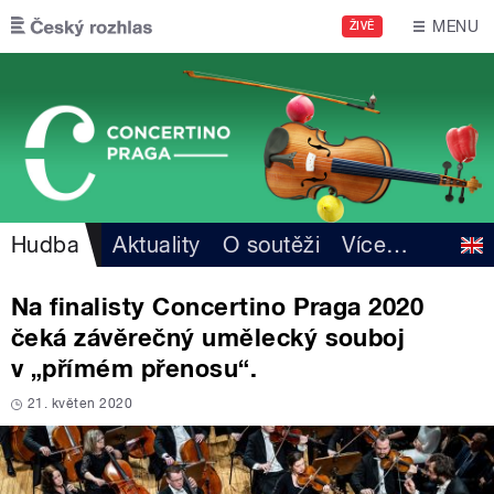
Přejít k hlavnímu obsahu
MENU
ŽIVĚ
Hudba
Aktuality
O soutěži
Více
…
Na finalisty Concertino Praga 2020
čeká závěrečný umělecký souboj
v „přímém přenosu“.
21. květen 2020