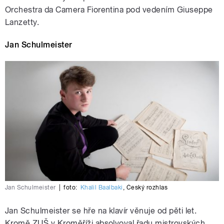
Orchestra da Camera Fiorentina pod vedením Giuseppe
Lanzetty.
Jan Schulmeister
Jan Schulmeister
|
foto:
Khalil Baalbaki
,
Český rozhlas
Jan Schulmeister se hře na klavír věnuje od pěti let.
Kromě ZUŠ v Kroměříži absolvoval řadu mistrovských