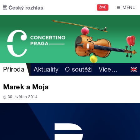
Přejít k hlavnímu obsahu
MENU
ŽIVĚ
Příroda
Aktuality
O soutěži
Více
…
Marek a Moja
30. květen 2014