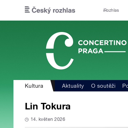
Přejít k hlavnímu obsahu
iRozhlas
Kultura
Aktuality
O soutěži
Po
Lin Tokura
14. květen 2026