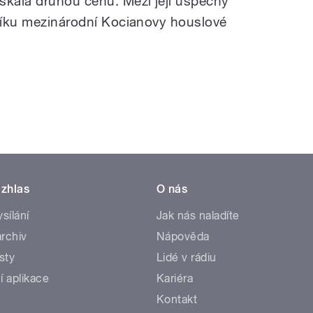
skala druhou cenu. Mezi její úspěchy
čníku mezinárodní Kocianovy houslové
zhlas
O nás
ysílání
Jak nás naladíte
rchiv
Nápověda
sty
Lidé v rádiu
í aplikace
Kariéra
Kontakt