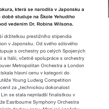
Tokura, která se narodila v Japonsku a
é době studuje na Škole Yehudiho
 pod vedením Dr. Robina Wilsona.
í držitelkou prestižního stipendia
on v Japonsku. Od svého sólového
stupuje s orchestry po celých Spojených
i a Itálii, včetně spolupráce s orchestry
ouver Metropolitan Orchestra a London
ískala hlavní cenu v kategorii do
soutěže Young Ludwig Competition
ocenil za „technickou dokonalost
Lin se stala nejmladší finalistkou v
utěže Eastbourne Symphony Orchestra