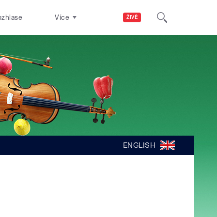
ozhlase
Více
ŽIVĚ
ENGLISH