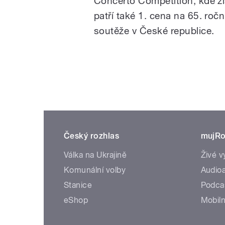
Concerto Competition, kde zí
patří také 1. cena na 65. ro
soutěže v České republice.
Český rozhlas
mujRo
Válka na Ukrajině
Živé v
Komunální volby
Audioa
Stanice
Podca
eShop
Mobiln