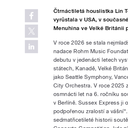
Čtrnáctiletá houslistka Lin 
vyrůstala v USA, v současn
Menuhina ve Velké Británii
V roce 2026 se stala nejmladš
nadace Rohm Music Foundati
debutu v jedenácti letech vy
státech, Kanadě, Velké Británi
jako Seattle Symphony, Vanc
City Orchestra. V roce 2025 z
osmnácti let na 6. ročníku 
v Berlíně. Sussex Express ji 
podpořenou zralostí a vášní“. 
sedmatřicetileté historii so