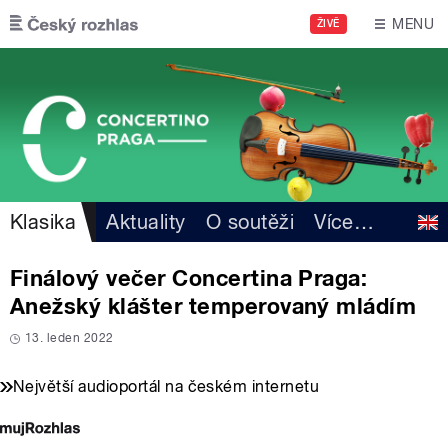
Přejít k hlavnímu obsahu
MENU
ŽIVĚ
Klasika
Aktuality
O soutěži
Více
…
Finálový večer Concertina Praga:
Anežský klášter temperovaný mládím
13. leden 2022
Největší audioportál na českém internetu