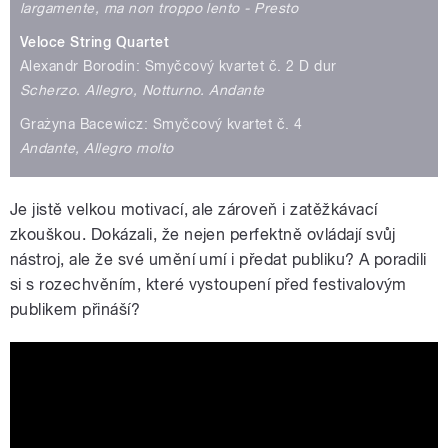
largamente, ma non troppo lento - Presto
Veloce String Quartet
Alexandr Borodin: Smyčcový kvartet č. 2 D dur
Scherzo. Allegro, Notturno. Andante
Grażyna Bacewicz: Smyčcový kvartet č. 4
Andante, Allegro molto
Je jistě velkou motivací, ale zároveň i zatěžkávací
zkouškou. Dokázali, že nejen perfektně ovládají svůj
nástroj, ale že své umění umí i předat publiku? A poradili
si s rozechvěním, které vystoupení před festivalovým
publikem přináší?
Concertino Praga 2021 – finálový
soutěžní koncert (kategorie komorní