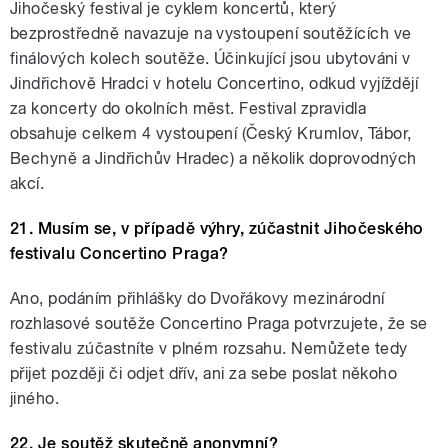
Jihočeský festival je cyklem koncertů, který
bezprostředně navazuje na vystoupení soutěžících ve
finálových kolech soutěže. Účinkující jsou ubytováni v
Jindřichově Hradci v hotelu Concertino, odkud vyjíždějí
za koncerty do okolních měst. Festival zpravidla
obsahuje celkem 4 vystoupení (Český Krumlov, Tábor,
Bechyně a Jindřichův Hradec) a několik doprovodných
akcí.
21. Musím se, v případě výhry, zúčastnit Jihočeského
festivalu Concertino Praga?
Ano, podáním přihlášky do Dvořákovy mezinárodní
rozhlasové soutěže Concertino Praga potvrzujete, že se
festivalu zúčastníte v plném rozsahu. Nemůžete tedy
přijet později či odjet dřív, ani za sebe poslat někoho
jiného.
22. Je soutěž skutečně anonymní?