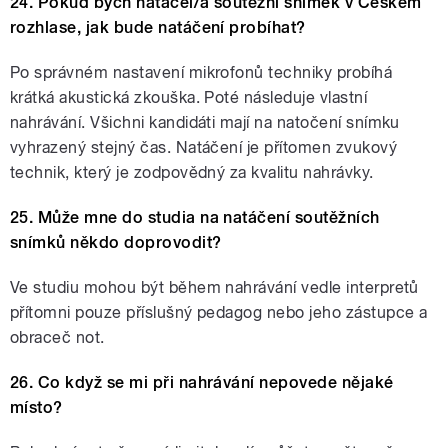
24. Pokud bych natáčel/a soutěžní snímek v Českém
rozhlase, jak bude natáčení probíhat?
Po správném nastavení mikrofonů techniky probíhá
krátká akustická zkouška. Poté následuje vlastní
nahrávání. Všichni kandidáti mají na natočení snímku
vyhrazený stejný čas. Natáčení je přítomen zvukový
technik, který je zodpovědný za kvalitu nahrávky.
25. Může mne do studia na natáčení soutěžních
snímků někdo doprovodit?
Ve studiu mohou být během nahrávání vedle interpretů
přítomni pouze příslušný pedagog nebo jeho zástupce a
obraceč not.
26. Co když se mi při nahrávání nepovede nějaké
místo?