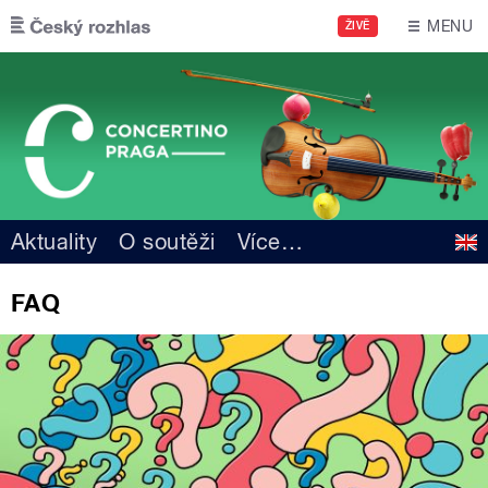
Přejít k hlavnímu obsahu
MENU
ŽIVĚ
Aktuality
O soutěži
Více
…
FAQ