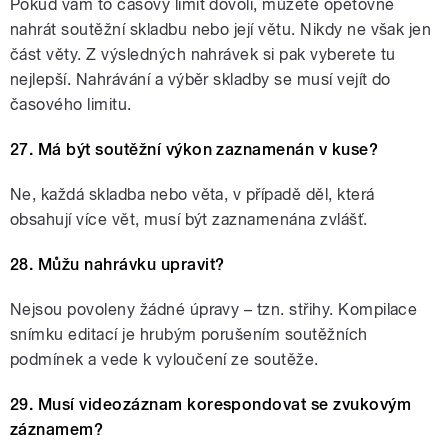
Pokud vám to časový limit dovolí, můžete opětovně
nahrát soutěžní skladbu nebo její větu. Nikdy ne však jen
část věty. Z výsledných nahrávek si pak vyberete tu
nejlepší. Nahrávání a výběr skladby se musí vejít do
časového limitu.
27. Má být soutěžní výkon zaznamenán v kuse?
Ne, každá skladba nebo věta, v případě děl, která
obsahují více vět, musí být zaznamenána zvlášť.
28. Můžu nahrávku upravit?
Nejsou povoleny žádné úpravy – tzn. střihy. Kompilace
snímku editací je hrubým porušením soutěžních
podmínek a vede k vyloučení ze soutěže.
29. Musí videozáznam korespondovat se zvukovým
záznamem?