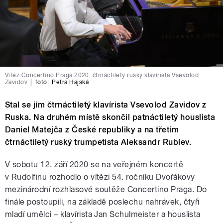
Vítěz Concertino Praga 2020, čtrnáctiletý ruský klavírista Vsevolod
Zavidov
|
foto:
Petra Hajská
Stal se jím čtrnáctiletý klavírista Vsevolod Zavidov z
Ruska. Na druhém místě skončil patnáctiletý houslista
Daniel Matejča z České republiky a na třetím
čtrnáctiletý ruský trumpetista Aleksandr Rublev.
V sobotu 12. září 2020 se na veřejném koncertě
v Rudolfinu rozhodlo o vítězi 54. ročníku Dvořákovy
mezinárodní rozhlasové soutěže Concertino Praga. Do
finále postoupili, na základě poslechu nahrávek, čtyři
mladí umělci – klavírista Jan Schulmeister a houslista