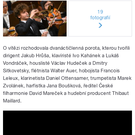
19
fotografií
O vítězi rozhodovala dvanáctičlenná porota, kterou tvořili
dirigent Jakub Hrůša, klavíristé Ivo Kahánek a Lukáš
Vondráček, houslisté Václav Hudeček a Dmitry
Sitkovetsky, flétnista Walter Auer, hobojista Francois
Leleux, klarinetista Daniel Ottensamer, trumpetista Marek
Zvolánek, harfistka Jana Boušková, ředitel České
filharmonie David Mareček a hudební producent Thibaut
Maillard.
Koncert finalistů Concertino Praga
2020