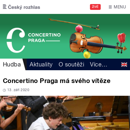
Přejít k hlavnímu obsahu
MENU
ŽIVĚ
Hudba
Aktuality
O soutěži
Více
…
Concertino Praga má svého vítěze
13. září 2020