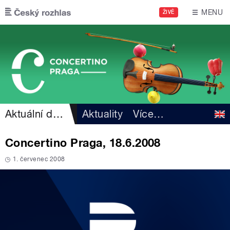
Přejít k hlavnímu obsahu
MENU
ŽIVĚ
Aktuální dění
Aktuality
Více
…
Concertino Praga, 18.6.2008
1. červenec 2008